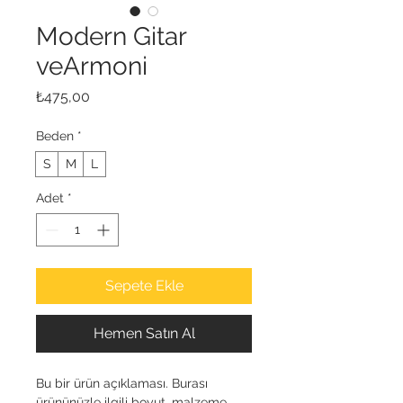
Modern Gitar
veArmoni
Fiyat
₺475,00
Beden
*
S
M
L
Adet
*
Sepete Ekle
Hemen Satın Al
Bu bir ürün açıklaması. Burası 
ürününüzle ilgili boyut, malzeme, 