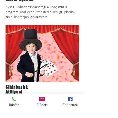
Ayşegül Abadan'ın yönettiği 4-6 yaş müzik
programı aralıksız sürmektedir. Yeni gruplardaki
sınırlı kontenjan için arayınız.
Sihirbazlık
Atölyesi
Fatih Ermiş yönetimindeki Sihirbazlık Atölyesi 4
Kasım Pazar günü 10 kişilik gruplarla yapılacak ve 2
Telefon
E-Posta
Facebook
saat sürecektir. Bilgi ve kayıt için arayınız.