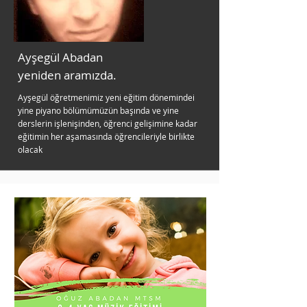
Ayşegül Abadan
yeniden aramızda.
Ayşegül öğretmenimiz yeni eğitim dönemindei
yine piyano bölümümüzün başında ve yine
derslerin işlenişinden, öğrenci gelişimine kadar
eğitimin her aşamasında öğrencileriyle birlikte
olacak