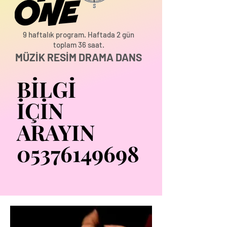
9 haftalık program.
Haftada 2 gün
toplam 36 saat.
MÜZİK RESİM DRAMA DANS
BİLGİ
BİLGİ
İÇİN
İÇİN
ARAYIN
ARAYIN
05376149698
05376149698