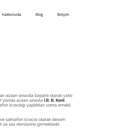
Hakkımızda
Blog
İletişim
n açılan sınavda başarılı olarak yatılı
7 yılında acılan sınavla
İ.B. B. Kent
afon icracılığı yaptıktan sonra emekli
 ve saksafon icracısı olarak devam
se sax derslerine girmektedir.