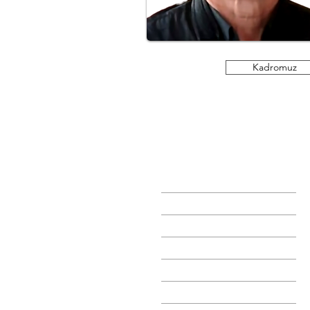
Kadromuz
Anasayfa
Kurslar
Faredoo
Programlar
Atölyeler