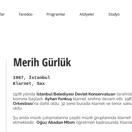
lar
Faredoo
Programlar
Atölyeler
Stüdyo
Merih Gürlük
1967, İstanbul
Klarnet, Sax
1978 yılında
İstanbul Belediyesi Devlet Konservatuarı
tarafında
kısmına başladı.
Ayhan Yunkuş
klarnet sınıfına devam etti. 198
Orkestrası'
na dahil oldu. 32 sene burada klarnet ve tenor saks
oldu.
Şu anda müzik çalışmalarına çeşitli müzik gruplarında klarnet
etmektedir..
Oğuz Abadan Mtsm
öğretmen kadrosunda Klarnet 