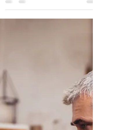
çeşitliliği göz önüne alınırsa,...