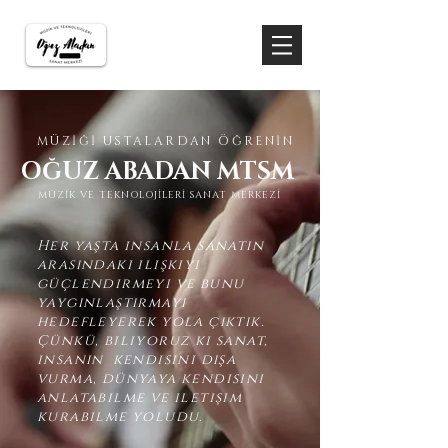
MÜZİĞİ USTALARDAN ÖĞRENİN
OĞUZ ABADAN MTSM
MÜZİK VE TEKNOLOJİLERİ SANAT MERKEZİ
Her yaşta insanla sanatın
arasındaki ilişkiyi
güçlendirmeyi ve bunu
yaygınlaştırmayı
hedefleyerek yola çıktık.
Çünkü, biliyoruz ki sanat,
insanın kendisini dışa
vurma, dünyaya kendisini
anlatabilme ve iletişim
kurabilme yoludu.