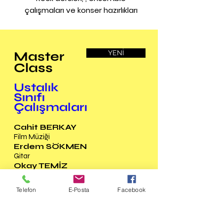
çalışmaları ve konser hazırlıkları
Master
YENİ
Class
Ustalık
Sınıfı
Çalışmaları
Cahit BERKAY
Film Müziği
Erdem SÖKMEN
Gitar
Okay TEMİZ
Vurmalı Sazlar
Melih GÜZEL
Telefon
E-Posta
Facebook
Gitar
Şamil GÖKBERK
Ses Eğitimi