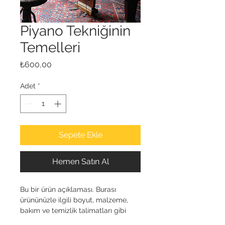
Piyano Tekniğinin
Temelleri
Fiyat
₺600,00
Adet
*
Sepete Ekle
Hemen Satın Al
Bu bir ürün açıklaması. Burası 
ürününüzle ilgili boyut, malzeme, 
bakım ve temizlik talimatları gibi 
daha ayrıntılı bilgileri eklemek için 